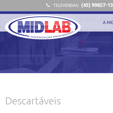
(45) 99827-1
TELEVENDAS:
A MI
Descartáveis