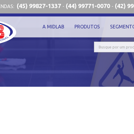
(45) 99827-1337
(44) 99771-0070
(42) 9
ENDAS:
-
-
A MIDLAB
PRODUTOS
SEGMENT