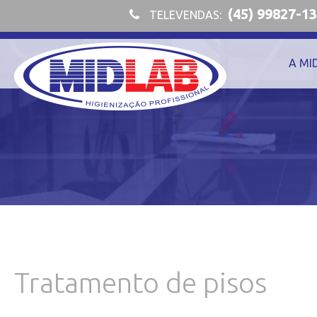
(45) 99827-1
TELEVENDAS:
A MI
Tratamento de pisos