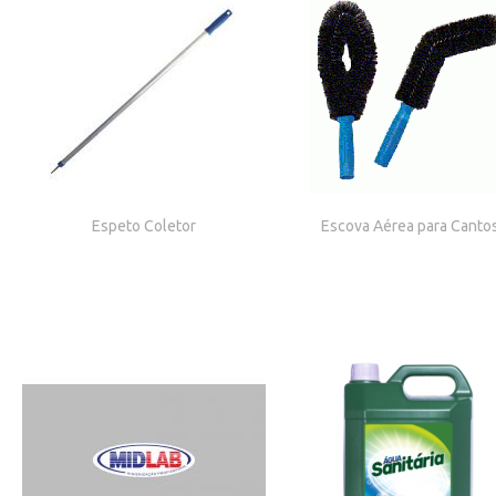
Espeto Coletor
Escova Aérea para Canto