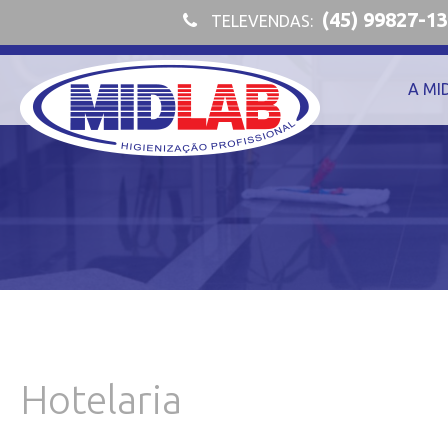
(45) 99827-1
TELEVENDAS:
A MI
Hotelaria