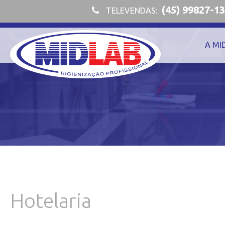
(45) 99827-1
TELEVENDAS:
A MI
Hotelaria