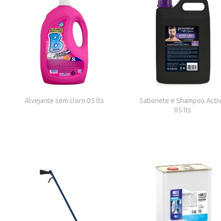
Alvejante sem cloro 05 lts
Sabonete e Shampoo Acti
05 lts