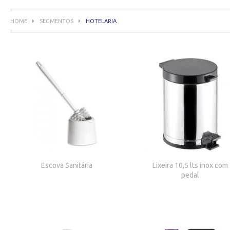
HOME
SEGMENTOS
HOTELARIA
Escova Sanitária
Lixeira 10,5 lts inox com
pedal