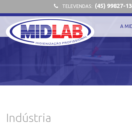
(45) 99827-1
TELEVENDAS:
A MI
Indústria