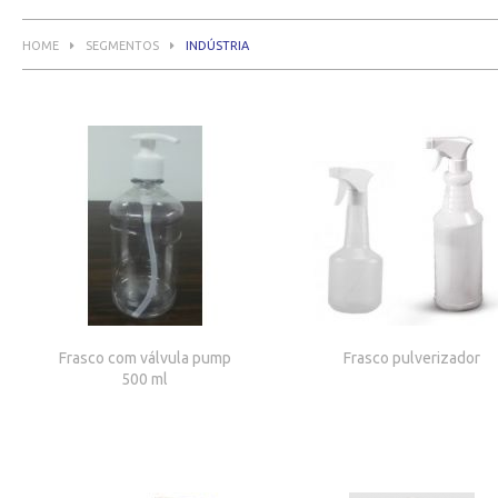
HOME
SEGMENTOS
INDÚSTRIA
Frasco com válvula pump
Frasco pulverizador
500 ml