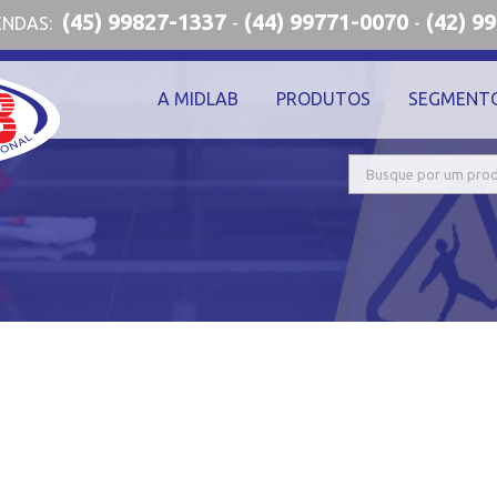
(45) 99827-1337
(44) 99771-0070
(42) 9
ENDAS:
-
-
A MIDLAB
PRODUTOS
SEGMENT